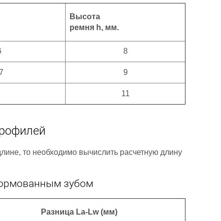
Высота
ремня h, мм.
6
8
7
9
7
11
профилей
длине, то необходимо вычислить расчетную длину
формованным зубом
Разница La-Lw (мм)