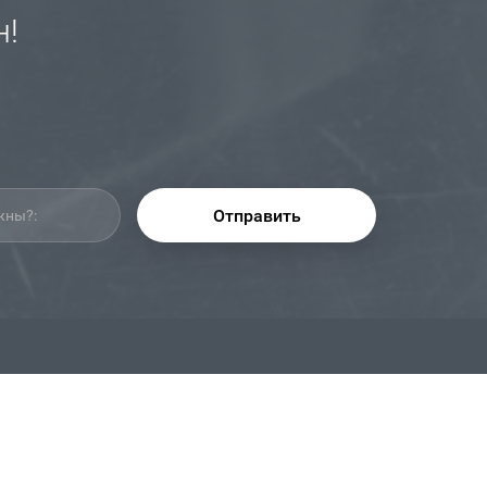
н!
Отправить