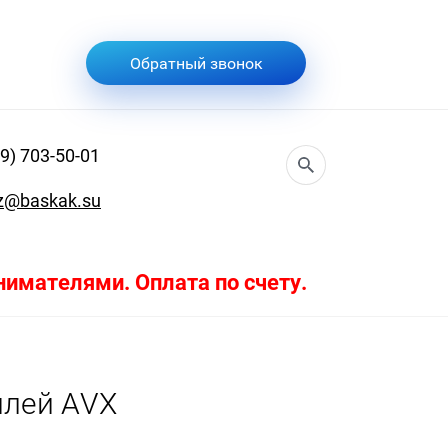
Обратный звонок
9) 703-50-01
z@baskak.su
имателями. Оплата по счету.
илей AVX