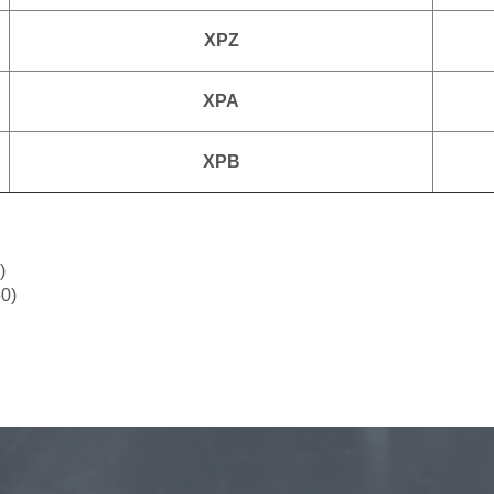
XPZ
XPA
XPB
)
0)